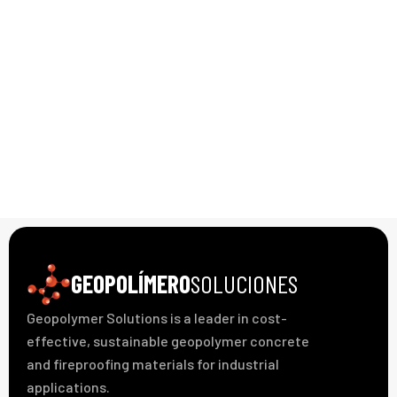
GEOPOLÍMERO
SOLUCIONES
Geopolymer Solutions is a leader in cost-
effective, sustainable geopolymer concrete
and fireproofing materials for industrial
applications.